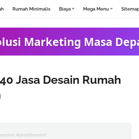
ah
Rumah Minimalis
Biaya
Mega Menu
Sitema
olusi Marketing Masa Dep
40 Jasa Desain Rumah
h
onsive Advertisement