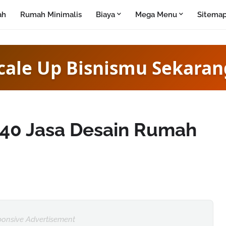
ah
Rumah Minimalis
Biaya
Mega Menu
Sitema
cale Up Bisnismu Sekaran
40 Jasa Desain Rumah
onsive Advertisement