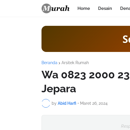
Home
Desain
Den
S
Beranda
Arsitek Rumah
Wa 0823 2000 23
Jepara
by
Abid Harfi
•
Maret 26, 2024
Resp