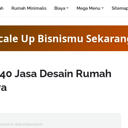
ah
Rumah Minimalis
Biaya
Mega Menu
Sitema
cale Up Bisnismu Sekaran
40 Jasa Desain Rumah
ya
onsive Advertisement