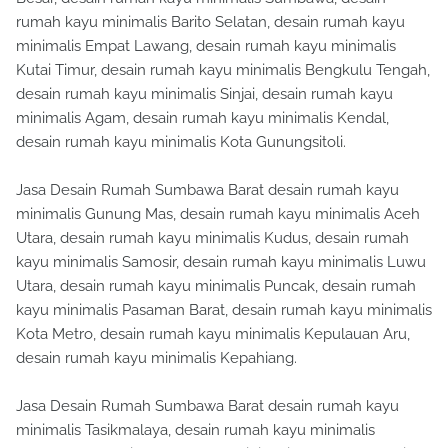
rumah kayu minimalis Barito Selatan, desain rumah kayu
minimalis Empat Lawang, desain rumah kayu minimalis
Kutai Timur, desain rumah kayu minimalis Bengkulu Tengah,
desain rumah kayu minimalis Sinjai, desain rumah kayu
minimalis Agam, desain rumah kayu minimalis Kendal,
desain rumah kayu minimalis Kota Gunungsitoli.
Jasa Desain Rumah Sumbawa Barat desain rumah kayu
minimalis Gunung Mas, desain rumah kayu minimalis Aceh
Utara, desain rumah kayu minimalis Kudus, desain rumah
kayu minimalis Samosir, desain rumah kayu minimalis Luwu
Utara, desain rumah kayu minimalis Puncak, desain rumah
kayu minimalis Pasaman Barat, desain rumah kayu minimalis
Kota Metro, desain rumah kayu minimalis Kepulauan Aru,
desain rumah kayu minimalis Kepahiang.
Jasa Desain Rumah Sumbawa Barat desain rumah kayu
minimalis Tasikmalaya, desain rumah kayu minimalis