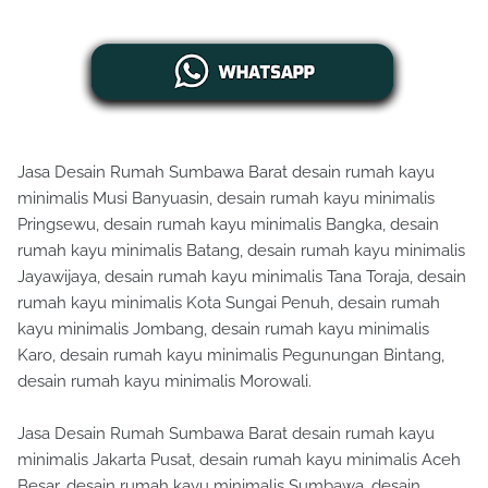
Jasa Desain Rumah Sumbawa Barat desain rumah kayu
minimalis Musi Banyuasin, desain rumah kayu minimalis
Pringsewu, desain rumah kayu minimalis Bangka, desain
rumah kayu minimalis Batang, desain rumah kayu minimalis
Jayawijaya, desain rumah kayu minimalis Tana Toraja, desain
rumah kayu minimalis Kota Sungai Penuh, desain rumah
kayu minimalis Jombang, desain rumah kayu minimalis
Karo, desain rumah kayu minimalis Pegunungan Bintang,
desain rumah kayu minimalis Morowali.
Jasa Desain Rumah Sumbawa Barat desain rumah kayu
minimalis Jakarta Pusat, desain rumah kayu minimalis Aceh
Besar, desain rumah kayu minimalis Sumbawa, desain