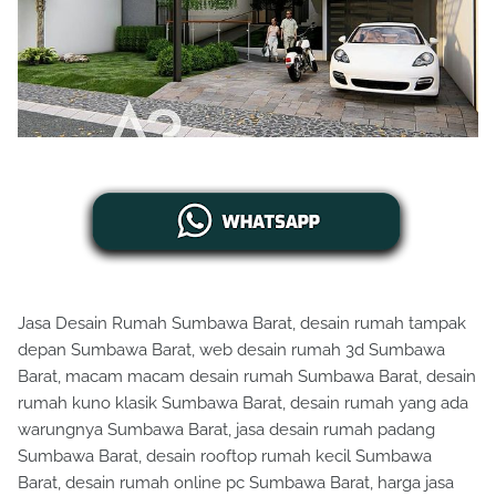
Jasa Desain Rumah Sumbawa Barat, desain rumah tampak
depan Sumbawa Barat, web desain rumah 3d Sumbawa
Barat, macam macam desain rumah Sumbawa Barat, desain
rumah kuno klasik Sumbawa Barat, desain rumah yang ada
warungnya Sumbawa Barat, jasa desain rumah padang
Sumbawa Barat, desain rooftop rumah kecil Sumbawa
Barat, desain rumah online pc Sumbawa Barat, harga jasa