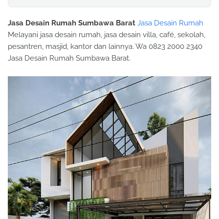
Jasa Desain Rumah Sumbawa Barat
Jasa Desain Rumah
Melayani jasa desain rumah, jasa desain villa, café, sekolah,
pesantren, masjid, kantor dan lainnya. Wa 0823 2000 2340
Jasa Desain Rumah Sumbawa Barat.