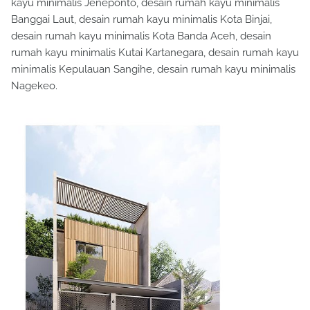
kayu minimalis Jeneponto, desain rumah kayu minimalis
Banggai Laut, desain rumah kayu minimalis Kota Binjai,
desain rumah kayu minimalis Kota Banda Aceh, desain
rumah kayu minimalis Kutai Kartanegara, desain rumah kayu
minimalis Kepulauan Sangihe, desain rumah kayu minimalis
Nagekeo.