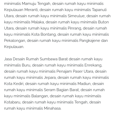
minimalis Mamuju Tengah, desain rumah kayu minimalis
Kepulauan Meranti, desain rumah kayu minimalis Tapanuli
Utara, desain rumah kayu minimalis Simeulue, desain rumah
kayu minimalis Malaka, desain rumah kayu minimalis Buton
Utara, desain rumah kayu minimalis Pinrang, desain rumah
kayu minimalis Kota Bontang, desain rumah kayu minimalis
Pekalongan, desain rumah kayu minimalis Pangkajene dan
Kepulauan.
Jasa Desain Rumah Sumbawa Barat desain rumah kayu
minimalis Buru, desain rumah kayu minimalis Enrekang,
desain rumah kayu minimalis Penajam Paser Utara, desain
rumah kayu minimalis Jepara, desain rumah kayu minimalis
Kota Kediri, desain rumah kayu minimalis Madiun, desain
rumah kayu minimalis Seram Bagian Barat, desain rumah
kayu minimalis Balangan, desain rumah kayu minimalis
Kotabaru, desain rumah kayu minimalis Tengah, desain
rumah kayu minimalis Minahasa.