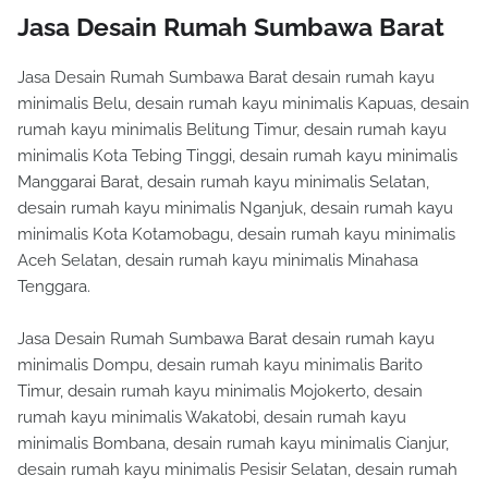
Jasa Desain Rumah Sumbawa Barat
Jasa Desain Rumah Sumbawa Barat desain rumah kayu
minimalis Belu, desain rumah kayu minimalis Kapuas, desain
rumah kayu minimalis Belitung Timur, desain rumah kayu
minimalis Kota Tebing Tinggi, desain rumah kayu minimalis
Manggarai Barat, desain rumah kayu minimalis Selatan,
desain rumah kayu minimalis Nganjuk, desain rumah kayu
minimalis Kota Kotamobagu, desain rumah kayu minimalis
Aceh Selatan, desain rumah kayu minimalis Minahasa
Tenggara.
Jasa Desain Rumah Sumbawa Barat desain rumah kayu
minimalis Dompu, desain rumah kayu minimalis Barito
Timur, desain rumah kayu minimalis Mojokerto, desain
rumah kayu minimalis Wakatobi, desain rumah kayu
minimalis Bombana, desain rumah kayu minimalis Cianjur,
desain rumah kayu minimalis Pesisir Selatan, desain rumah