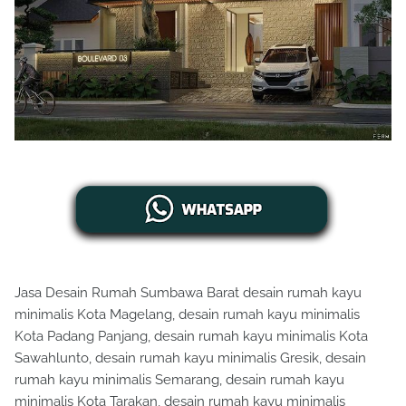
Jasa Desain Rumah Sumbawa Barat desain rumah kayu
minimalis Kota Magelang, desain rumah kayu minimalis
Kota Padang Panjang, desain rumah kayu minimalis Kota
Sawahlunto, desain rumah kayu minimalis Gresik, desain
rumah kayu minimalis Semarang, desain rumah kayu
minimalis Kota Tarakan, desain rumah kayu minimalis