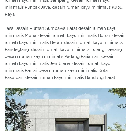
rumah kayu minimalis Sampang, desain rumah kayu
minimalis Puncak Jaya, desain rumah kayu minimalis Kubu
Raya.
Jasa Desain Rumah Sumbawa Barat desain rumah kayu
minimalis Muna, desain rumah kayu minimalis Buton, desain
rumah kayu minimalis Berau, desain rumah kayu minimalis
Pandeglang, desain rumah kayu minimalis Tulang Bawang,
desain rumah kayu minimalis Padang Pariaman, desain
rumah kayu minimalis Jembrana, desain rumah kayu
minimalis Paniai, desain rumah kayu minimalis Kota
Pasuruan, desain rumah kayu minimalis Bandung Barat.