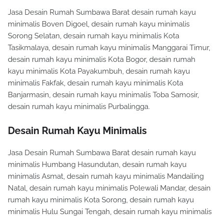
Jasa Desain Rumah Sumbawa Barat desain rumah kayu
minimalis Boven Digoel, desain rumah kayu minimalis
Sorong Selatan, desain rumah kayu minimalis Kota
Tasikmalaya, desain rumah kayu minimalis Manggarai Timur,
desain rumah kayu minimalis Kota Bogor, desain rumah
kayu minimalis Kota Payakumbuh, desain rumah kayu
minimalis Fakfak, desain rumah kayu minimalis Kota
Banjarmasin, desain rumah kayu minimalis Toba Samosir,
desain rumah kayu minimalis Purbalingga.
Desain Rumah Kayu Minimalis
Jasa Desain Rumah Sumbawa Barat desain rumah kayu
minimalis Humbang Hasundutan, desain rumah kayu
minimalis Asmat, desain rumah kayu minimalis Mandailing
Natal, desain rumah kayu minimalis Polewali Mandar, desain
rumah kayu minimalis Kota Sorong, desain rumah kayu
minimalis Hulu Sungai Tengah, desain rumah kayu minimalis