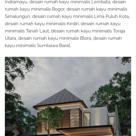
Indramayu, desain rumah kayu minimalis Lembata, desain
rumah kayu minimalis Bogor, desain rumah kayu minimalis
Simalungun, desain rumah kayu minimalis Lima Puluh Kota,
desain rumah kayu minimalis Kediri, desain rumah kayu
minimalis Tanah Laut, desain rumah kayu minimalis Toraja
Utara, desain rumah kayu minimalis Blora, desain rumah
kayu minimalis Sumbawa Barat.