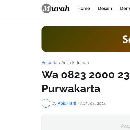
Home
Desain
Den
S
Beranda
Arsitek Rumah
Wa 0823 2000 23
Purwakarta
by
Abid Harfi
•
April 04, 2024
Resp