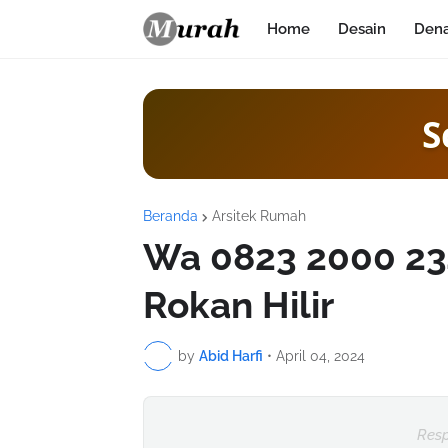
Home
Desain
Den
S
Beranda
Arsitek Rumah
Wa 0823 2000 23
Rokan Hilir
by
Abid Harfi
•
April 04, 2024
Resp