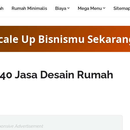
ah
Rumah Minimalis
Biaya
Mega Menu
Sitema
cale Up Bisnismu Sekaran
40 Jasa Desain Rumah
onsive Advertisement