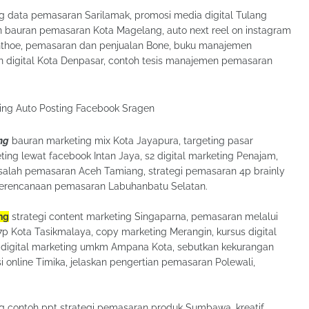
ang data pemasaran Sarilamak, promosi media digital Tulang
bauran pemasaran Kota Magelang, auto next reel on instagram
Janthoe, pemasaran dan penjualan Bone, buku manajemen
 digital Kota Denpasar, contoh tesis manajemen pemasaran
ng
bauran marketing mix Kota Jayapura, targeting pasar
ing lewat facebook Intan Jaya, s2 digital marketing Penajam,
salah pemasaran Aceh Tamiang, strategi pemasaran 4p brainly
perencanaan pemasaran Labuhanbatu Selatan.
ng
strategi content marketing Singaparna, pemasaran melalui
 Kota Tasikmalaya, copy marketing Merangin, kursus digital
 digital marketing umkm Ampana Kota, sebutkan kekurangan
 online Timika, jelaskan pengertian pemasaran Polewali,
ang contoh ppt strategi pemasaran produk Sumbawa, kreatif