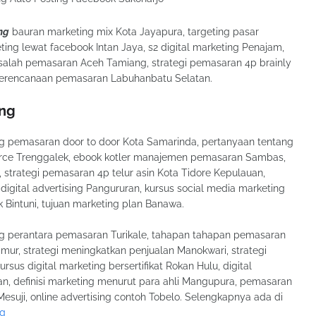
ng
bauran marketing mix Kota Jayapura, targeting pasar
ing lewat facebook Intan Jaya, s2 digital marketing Penajam,
salah pemasaran Aceh Tamiang, strategi pemasaran 4p brainly
perencanaan pemasaran Labuhanbatu Selatan.
ang
ang pemasaran door to door Kota Samarinda, pertanyaan tentang
merce Trenggalek, ebook kotler manajemen pemasaran Sambas,
 strategi pemasaran 4p telur asin Kota Tidore Kepulauan,
digital advertising Pangururan, kursus social media marketing
Bintuni, tujuan marketing plan Banawa.
ang perantara pemasaran Turikale, tahapan tahapan pemasaran
mur, strategi meningkatkan penjualan Manokwari, strategi
sus digital marketing bersertifikat Rokan Hulu, digital
n, definisi marketing menurut para ahli Mangupura, pemasaran
esuji, online advertising contoh Tobelo. Selengkapnya ada di
ng