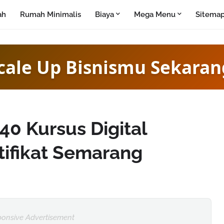
ah
Rumah Minimalis
Biaya
Mega Menu
Sitema
cale Up Bisnismu Sekaran
0 Kursus Digital
tifikat Semarang
onsive Advertisement