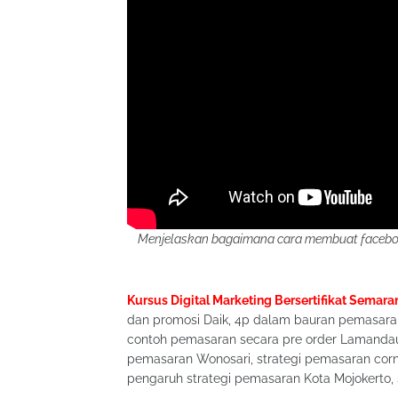
Menjelaskan bagaimana cara membuat faceboo
Kursus Digital Marketing Bersertifikat Semara
dan promosi Daik, 4p dalam bauran pemasara
contoh pemasaran secara pre order Lamanda
pemasaran Wonosari, strategi pemasaran corn
pengaruh strategi pemasaran Kota Mojokerto,