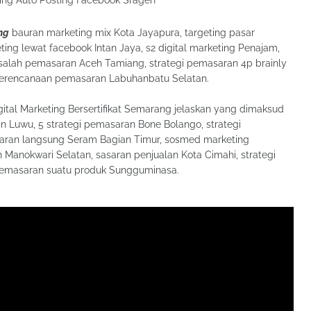
ng
bauran marketing mix Kota Jayapura, targeting pasar
ing lewat facebook Intan Jaya, s2 digital marketing Penajam,
salah pemasaran Aceh Tamiang, strategi pemasaran 4p brainly
perencanaan pemasaran Labuhanbatu Selatan.
ital Marketing Bersertifikat Semarang jelaskan yang dimaksud
Luwu, 5 strategi pemasaran Bone Bolango, strategi
aran langsung Seram Bagian Timur, sosmed marketing
 Manokwari Selatan, sasaran penjualan Kota Cimahi, strategi
 pemasaran suatu produk Sungguminasa.