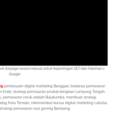
k fanpage secara massal untuk kepentingan SEO dan halaman 1
Google.
ng
pertanyaan digital marketing Banggae, bedanya pemasaran
n Ende, strategi pemasaran produk kerajinan Lampung Tengah,
u, pemasaran ceruk adalah Bulukumba, membuat strategi
dog Kota Ternate, rekomendasi kursus digital marketing Labuha,
 strategi pemasaran nasi goreng Bantaeng.