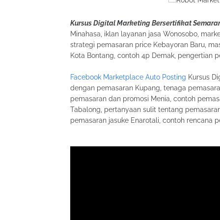
Kursus Digital Marketing Bersertifikat Semara
Minahasa, iklan layanan jasa Wonosobo, market
strategi pemasaran price Kebayoran Baru, ma
Kota Bontang, contoh 4p Demak, pengertian 
Facebook Marketplace Auto Posting
Kursus Dig
dengan pemasaran Kupang, tenaga pemasaran 
pemasaran dan promosi Menia, contoh pemas
Tabalong, pertanyaan sulit tentang pemasaran
pemasaran jasuke Enarotali, contoh rencana