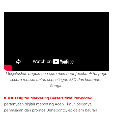
Menjelaskan bagaimana cara membuat facebook fanpage
secara massal untuk kepentingan SEO dan halaman 1
Google.
Kursus Digital Marketing Bersertifikat Purwodadi
pertanyaan digital marketing Aceh Timur, bedanya
pemasaran dan promosi Jeneponto, 4p dalam bauran